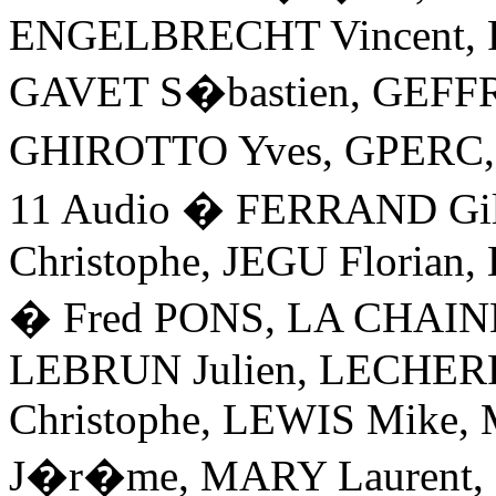
ENGELBRECHT Vincent, 
GAVET S�bastien, GEFF
GHIROTTO Yves, GPERC,
11 Audio � FERRAND Gil
Christophe, JEGU Floria
� Fred PONS, LA CHAIN
LEBRUN Julien, LECHERF
Christophe, LEWIS Mik
J�r�me, MARY Laurent