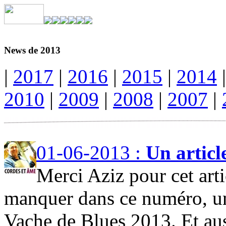
News de 2013
|
2017
|
2016
|
2015
|
2014
|
2010
|
2009
|
2008
|
2007
|
01-06-2013 :
Un articl
Merci Aziz pour cet art
manquer dans ce numéro, un
Vache de Blues 2013. Et au