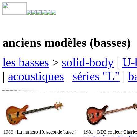
anciens modèles (basses)
les basses
>
solid-body
|
U-b
|
acoustiques
|
séries "L"
|
b
1980 : La numéro 19, seconde basse !
1981 : BD3 couleur Charle