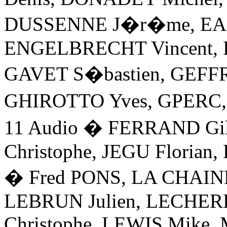
DUSSENNE J�r�me, EA
ENGELBRECHT Vincent, 
GAVET S�bastien, GEFF
GHIROTTO Yves, GPERC,
11 Audio � FERRAND Gil
Christophe, JEGU Floria
� Fred PONS, LA CHAIN
LEBRUN Julien, LECHERF
Christophe, LEWIS Mik