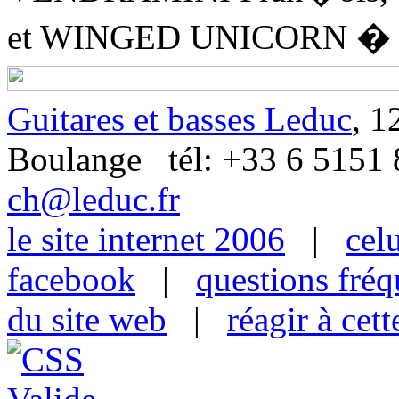
et WINGED UNICORN � G
Guitares et basses Leduc
, 1
Boulange tél: +33 6 515
ch@leduc.fr
le site internet 2006
|
cel
facebook
|
questions fré
du site web
|
réagir à cet