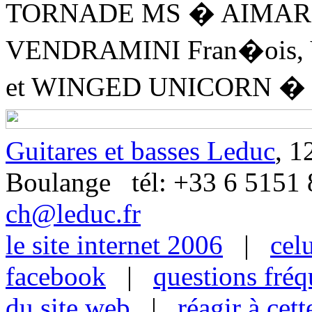
TORNADE MS � AIMAR 
VENDRAMINI Fran�ois,
et WINGED UNICORN � G
Guitares et basses Leduc
, 1
Boulange tél: +33 6 515
ch@leduc.fr
le site internet 2006
|
cel
facebook
|
questions fré
du site web
|
réagir à cet