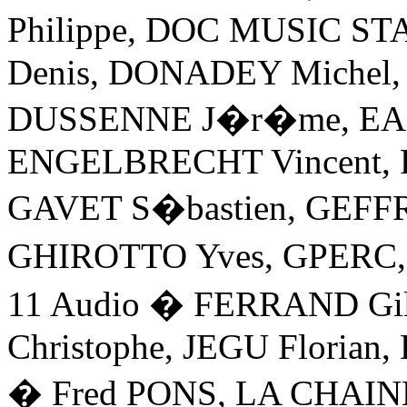
Philippe, DOC MUSIC S
Denis, DONADEY Michel,
DUSSENNE J�r�me, EA
ENGELBRECHT Vincent, 
GAVET S�bastien, GEFF
GHIROTTO Yves, GPERC,
11 Audio � FERRAND Gil
Christophe, JEGU Floria
� Fred PONS, LA CHAIN