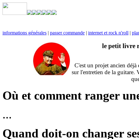
informations générales
|
passer commande
|
internet et rock n'roll
|
pla
le petit livre
C'est un projet ancien déjà 
sur l'entretien de la guitare
que
Où et comment ranger une
...
Quand doit-on changer ses