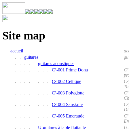
Site map
accueil
ac
. . .
guitares
gu
. . . . . .
guitares acoustiques
. . . . . . . . .
C²-001 Prime Dona
C²
pr
. . . . . . . . .
C²-002 Celtique
C²
Tr
. . . . . . . . .
C²-003 Polyglotte
C²
Ch
. . . . . . . . .
C²-004 Sanskrite
C²
Di
. . . . . . . . .
C²-005 Emeraude
C²
Em
. . . . . .
U-guitares à table flottante
U-