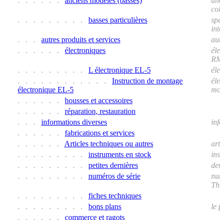
. . . . . .
anciens modèles (basses)
an
co
. . . . . . . . .
basses particulières
sp
in
. . .
autres produits et services
aut
. . . . . .
électroniques
él
RM
. . . . . . . . .
L électronique EL-5
él
. . . . . . . . . . . .
Instruction de montage
él
électronique EL-5
mo
. . . . . .
housses et accessoires
. . . . . .
réparation, restauration
. . .
informations diverses
in
. . . . . .
fabrications et services
. . . . . .
Articles techniques ou autres
art
. . . . . . . . .
instruments en stock
in
. . . . . . . . .
petites dernières
de
. . . . . . . . .
numéros de série
nu
Th
. . . . . . . . .
fiches techniques
. . . . . . . . .
bons plans
le 
. . . . . .
commerce et ragots