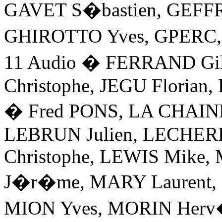
GAVET S�bastien, GEFF
GHIROTTO Yves, GPERC,
11 Audio � FERRAND Gil
Christophe, JEGU Floria
� Fred PONS, LA CHAIN
LEBRUN Julien, LECHERF
Christophe, LEWIS Mik
J�r�me, MARY Laurent
MION Yves, MORIN Herv