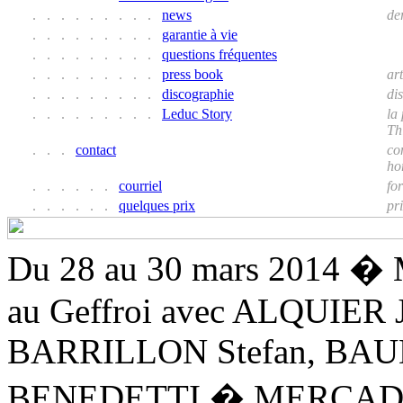
. . . . . . . . .
news
de
. . . . . . . . .
garantie à vie
. . . . . . . . .
questions fréquentes
. . . . . . . . .
press book
ar
. . . . . . . . .
discographie
di
. . . . . . . . .
Leduc Story
la
Th
. . .
contact
co
ho
. . . . . .
courriel
fo
. . . . . .
quelques prix
pri
Du 28 au 30 mars 2014 � 
au Geffroi avec ALQUIER 
BARRILLON Stefan, BAUD
BENEDETTI � MERCADAL