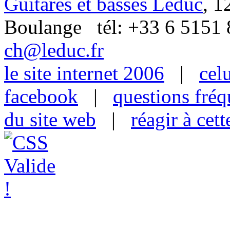
Guitares et basses Leduc
, 1
Boulange tél: +33 6 515
ch@leduc.fr
le site internet 2006
|
cel
facebook
|
questions fré
du site web
|
réagir à cet