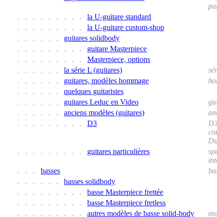
pa
. . . . . . . . .
la U-guitare standard
. . . . . . . . .
la U-guitare custom-shop
. . . . . .
guitares solidbody
. . . . . . . . .
guitare Masterpiece
. . . . . . . . .
Masterpiece, options
. . . . . .
la série L (guitares)
sé
. . . . . .
guitares, modèles hommage
hom
. . . . . .
quelques guitaristes
. . . . . .
guitares Leduc en Video
gui
. . . . . .
anciens modèles (guitares)
an
. . . . . . . . .
D3
D3
co
Du
. . . . . . . . .
guitares particulières
sp
in
. . .
basses
ba
. . . . . .
basses solidbody
. . . . . . . . .
basse Masterpiece frettée
. . . . . . . . .
basse Masterpiece fretless
. . . . . . . . .
autres modèles de basse solid-body
mo