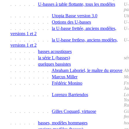
. . . . . .
U-basses à table flottante, tous les modèles
U-
pa
. . . . . . . . .
Utopia Basse version 3.0
Ut
. . . . . . . . .
Options des U-basses
U-
. . . . . . . . .
la U-basse frettée, anciens modèles,
U-
versions 1 et 2
. . . . . . . . .
la U-basse fretless, anciens modèles,
U-B
versions 1 et 2
. . . . . .
basses acoustiques
. . . . . .
la série L (basses)
sé
. . . . . .
quelques bassistes
. . . . . . . . .
Abraham Laboriel, le maître du groove
Ab
. . . . . . . . .
Marcus Miller
Ma
. . . . . . . . .
Frédéric Monino
Fr
Ja
. . . . . . . . .
Lorenzo Barriendos
Lo
Yo
Ru
. . . . . . . . .
Gilles Coquard, virtuose
Gi
fr
. . . . . .
basses, modèles hommages
ho