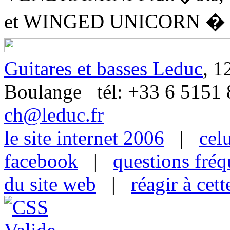
et WINGED UNICORN � G
Guitares et basses Leduc
, 1
Boulange tél: +33 6 515
ch@leduc.fr
le site internet 2006
|
cel
facebook
|
questions fré
du site web
|
réagir à cet