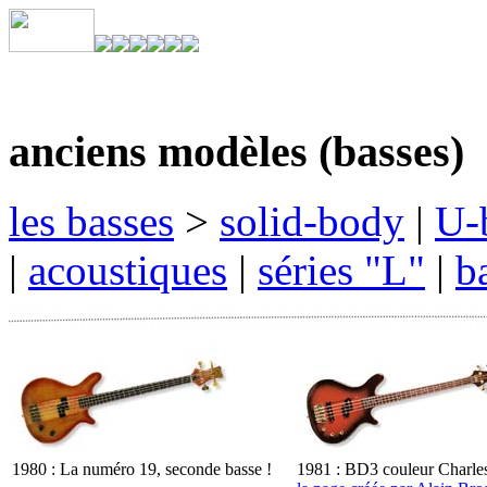
anciens modèles (basses)
les basses
>
solid-body
|
U-b
|
acoustiques
|
séries "L"
|
b
1980 : La numéro 19, seconde basse !
1981 : BD3 couleur Charle