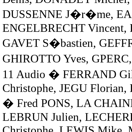
DUSSENNE J�r�me, EA
ENGELBRECHT Vincent, 
GAVET S�bastien, GEFF
GHIROTTO Yves, GPERC,
11 Audio � FERRAND Gil
Christophe, JEGU Floria
� Fred PONS, LA CHAIN
LEBRUN Julien, LECHERF
Christophe, LEWIS Mik