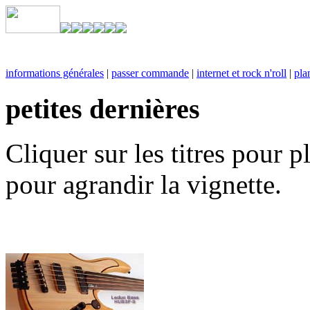
informations générales
|
passer commande
|
internet et rock n'roll
|
pla
petites dernières
Cliquer sur les titres pour p
pour agrandir la vignette.