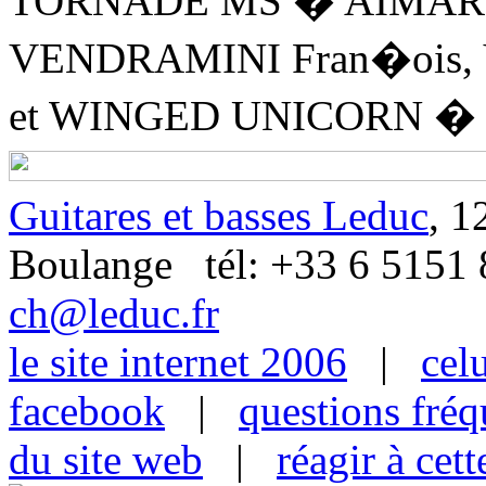
TORNADE MS � AIMAR 
VENDRAMINI Fran�ois,
et WINGED UNICORN � G
Guitares et basses Leduc
, 1
Boulange tél: +33 6 515
ch@leduc.fr
le site internet 2006
|
cel
facebook
|
questions fré
du site web
|
réagir à cet