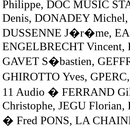
Philippe, DOC MUSIC S
Denis, DONADEY Michel,
DUSSENNE J�r�me, EA
ENGELBRECHT Vincent, 
GAVET S�bastien, GEFF
GHIROTTO Yves, GPERC,
11 Audio � FERRAND Gil
Christophe, JEGU Floria
� Fred PONS, LA CHAIN